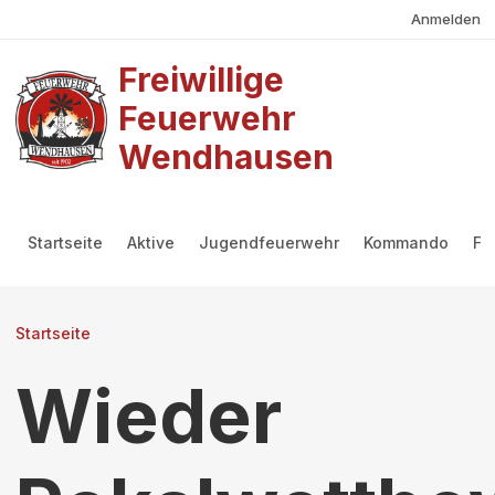
Benutzermenü
Direkt zum Inhalt
Anmelden
Freiwillige
Feuerwehr
Wendhausen
Hauptmenü
Startseite
Aktive
Jugendfeuerwehr
Kommando
Fö
Pfadnavigation
Startseite
Wieder