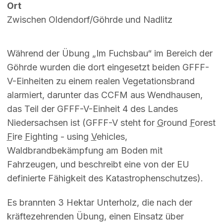
Ort
Zwischen Oldendorf/Göhrde und Nadlitz
Während der Übung „Im Fuchsbau“ im Bereich der
Göhrde wurden die dort eingesetzt beiden GFFF-
V-Einheiten zu einem realen Vegetationsbrand
alarmiert, darunter das CCFM aus Wendhausen,
das Teil der GFFF-V-Einheit 4 des Landes
Niedersachsen ist (GFFF-V steht for
G
round
F
orest
F
ire
F
ighting - using
V
ehicles,
Waldbrandbekämpfung am Boden mit
Fahrzeugen, und beschreibt eine von der EU
definierte Fähigkeit des Katastrophenschutzes).
Es brannten 3 Hektar Unterholz, die nach der
kräftezehrenden Übung, einen Einsatz über