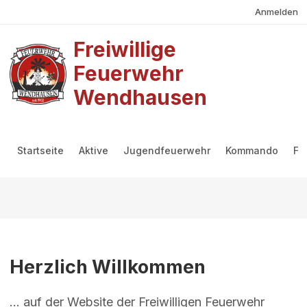
Benutzermenü
Direkt zum Inhalt
Anmelden
Freiwillige
Feuerwehr
Wendhausen
Hauptmenü
Startseite
Aktive
Jugendfeuerwehr
Kommando
Fö
Herzlich Willkommen
... auf der Website der Freiwilligen Feuerwehr