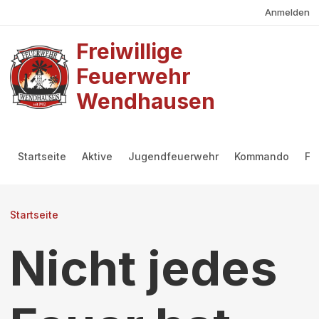
Benutzermenü
Direkt zum Inhalt
Anmelden
Freiwillige
Feuerwehr
Wendhausen
Hauptmenü
Startseite
Aktive
Jugendfeuerwehr
Kommando
Fö
Pfadnavigation
Startseite
Nicht jedes