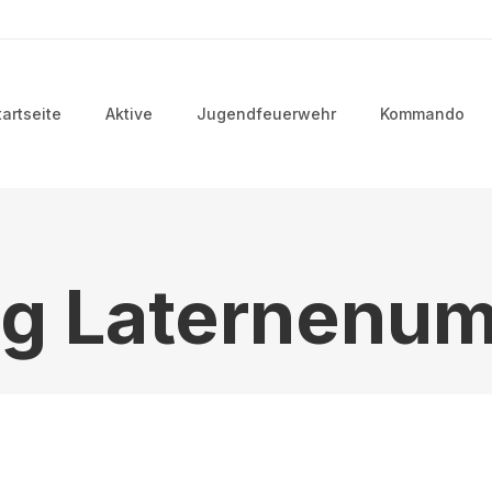
uptmenü
tartseite
Aktive
Jugendfeuerwehr
Kommando
ng Laternenu