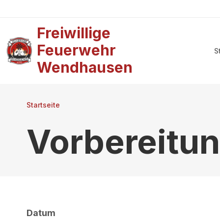
Benutzermenü
Direkt zum Inhalt
Freiwillige
Ha
Feuerwehr
S
Wendhausen
Pfadnavigation
Startseite
Vorbereitu
Datum