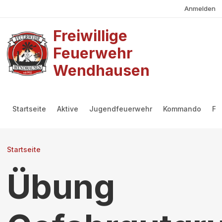
Benutzermenü
Direkt zum Inhalt
Anmelden
Freiwillige
Feuerwehr
Wendhausen
Hauptmenü
Startseite
Aktive
Jugendfeuerwehr
Kommando
Fö
Pfadnavigation
Startseite
Übung