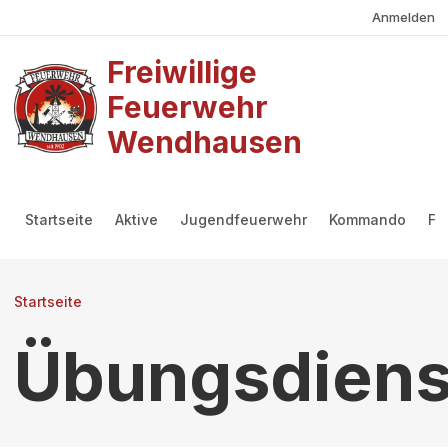
Benutzermenü
Direkt zum Inhalt
Anmelden
Freiwillige
Feuerwehr
Wendhausen
Hauptmenü
Startseite
Aktive
Jugendfeuerwehr
Kommando
Fö
Pfadnavigation
Startseite
Übungsdiens